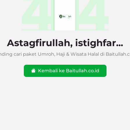
Astagfirullah, istighfar...
ding cari paket Umroh, Haji & Wisata Halal di Baitullah.co
Kembali ke Baitullah.co.id